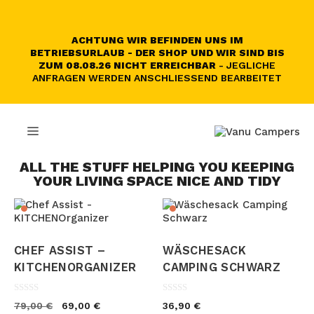
Skip
to
content
ACHTUNG WIR BEFINDEN UNS IM
BETRIEBSURLAUB - DER SHOP UND WIR SIND BIS
ZUM 08.08.26 NICHT ERREICHBAR
- JEGLICHE
ANFRAGEN WERDEN ANSCHLIESSEND BEARBEITET
MENU
ALL THE STUFF HELPING YOU KEEPING
YOUR LIVING SPACE NICE AND TIDY
CHEF ASSIST –
WÄSCHESACK
KITCHENORGANIZER
CAMPING SCHWARZ
0
0
Original
Current
79,00
€
69,00
€
36,90
€
o
o