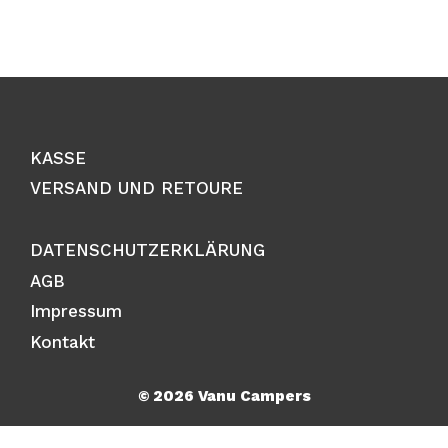
price
price
u
u
was:
is:
t
t
o
o
79,00 €.
69,00 €.
f
f
5
5
KASSE
VERSAND UND RETOURE
DATENSCHUTZERKLÄRUNG
AGB
Impressum
Kontakt
© 2026 Vanu Campers