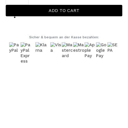
Schwarz
quantity
ADD TO CART
Sicher & bequem an der Kasse bezahlen:
ENDLICH ORDNUNG AUF REISEN
Der faltbare Wäschesack sammelt Schmutzwäsche
auf Reisen, daheim oder im Urlaub – ohne sperrige
Körbe oder Mülltüten. Dank stabiler Ösen lässt er sich