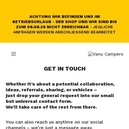
Skip
to
content
ACHTUNG WIR BEFINDEN UNS IM
BETRIEBSURLAUB - DER SHOP UND WIR SIND BIS
ZUM 08.08.26 NICHT ERREICHBAR
- JEGLICHE
ANFRAGEN WERDEN ANSCHLIESSEND BEARBEITET
MENU
GET IN TOUCH
Whether it’s about a potential collaboration,
ideas, referrals, sharing, or vehicles –
just drop your general request into our small
but universal contact form.
We’ll take care of the rest from there.
You can also reach us anytime on our social
channels – we’re just a message away.