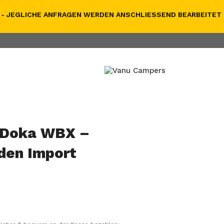
- JEGLICHE ANFRAGEN WERDEN ANSCHLIESSEND BEARBEITET
 Doka WBX –
en Import