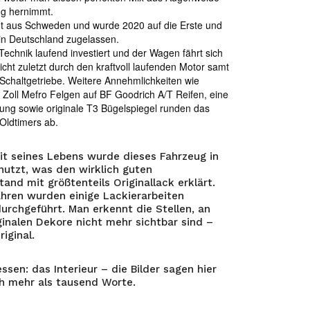
ug hernimmt.
t aus Schweden und wurde 2020 auf die Erste und
 in Deutschland zugelassen.
 Technik laufend investiert und der Wagen fährt sich
cht zuletzt durch den kraftvoll laufenden Motor samt
chaltgetriebe. Weitere Annehmlichkeiten wie
 Zoll Mefro Felgen auf BF Goodrich A/T Reifen, eine
gung sowie originale T3 Bügelspiegel runden das
Oldtimers ab.
it seines Lebens wurde dieses Fahrzeug in
utzt, was den wirklich guten
and mit größtenteils Originallack erklärt.
ahren wurden einige Lackierarbeiten
urchgeführt. Man erkennt die Stellen, an
ginalen Dekore nicht mehr sichtbar sind –
riginal.
ssen: das Interieur – die Bilder sagen hier
h mehr als tausend Worte.