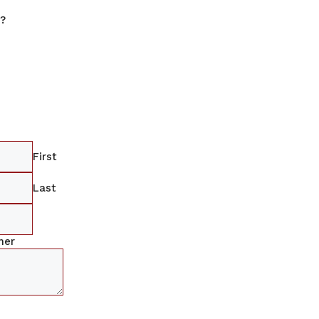
S
?
First
Last
mer