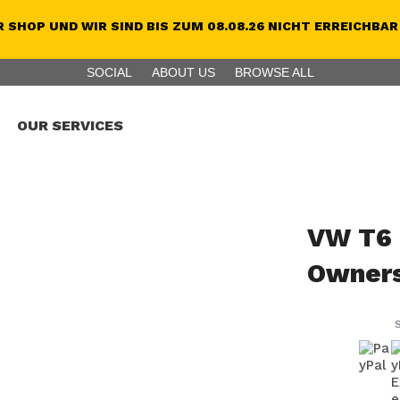
 SHOP UND WIR SIND BIS ZUM 08.08.26 NICHT ERREICHBAR
SOCIAL
ABOUT US
BROWSE ALL
OUR SERVICES
VW T6 
Owners,