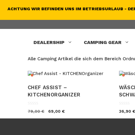
Skip
to
ACHTUNG WIR BEFINDEN UNS IM BETRIEBSURLAUB - DER
content
DEALERSHIP
CAMPING GEAR
Alle Camping Artikel die sich dem Bereich Ord
CHEF ASSIST –
WÄSC
KITCHENORGANIZER
SCHW
0
0
Original
Current
79,00
€
69,00
€
36,90
o
o
price
price
u
u
was:
is:
t
t
o
o
79,00 €.
69,00 €.
f
f
5
5