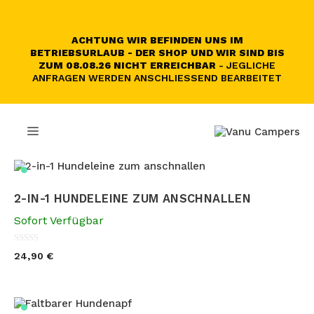
Skip
to
content
ACHTUNG WIR BEFINDEN UNS IM
BETRIEBSURLAUB - DER SHOP UND WIR SIND BIS
ZUM 08.08.26 NICHT ERREICHBAR
- JEGLICHE
ANFRAGEN WERDEN ANSCHLIESSEND BEARBEITET
MENU
2-IN-1 HUNDELEINE ZUM ANSCHNALLEN
Sofort Verfügbar
0
24,90
€
o
u
t
o
f
5